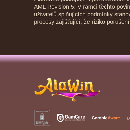
AML Revision 5. V rámci těchto povi
uživatelů splňujících podmínky stan
procesy zajišťující, že riziko poruše