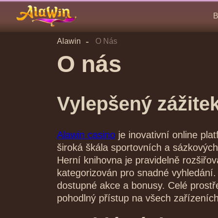
B
Alawin
O Nás
O nás
Vylepšený zážitek
Alawin casino
je inovativní online pl
široká škála sportovních a sázkových
Herní knihovna je pravidelně rozšiřov
kategorizován pro snadné vyhledání.
dostupné akce a bonusy. Celé prostř
pohodlný přístup na všech zařízeních