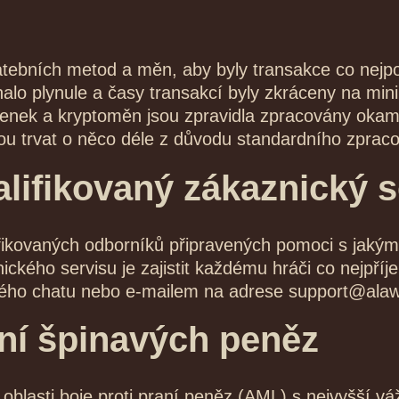
atebních metod a měn, aby byly transakce co nejpo
alo plynule a časy transakcí byly zkráceny na min
ženek a kryptoměn jsou zpravidla zpracovány oka
ou trvat o něco déle z důvodu standardního zpraco
lifikovaný zákaznický s
fikovaných odborníků připravených pomoci s jakým
ického servisu je zajistit každému hráči co nejpříj
ivého chatu nebo e-mailem na adrese
support@alaw
aní špinavých peněz
blasti boje proti praní peněz (AML) s nejvyšší váž