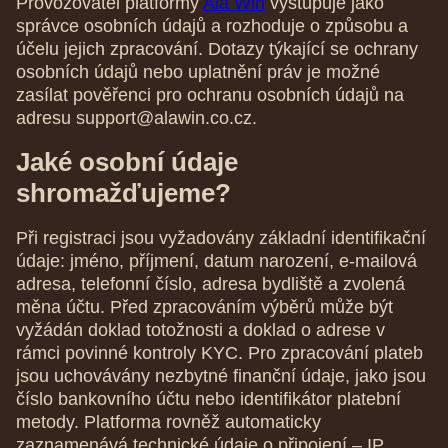
Provozovatel platformy
Ala Win
vystupuje jako
správce osobních údajů a rozhoduje o způsobu a
účelu jejich zpracování. Dotazy týkající se ochrany
osobních údajů nebo uplatnění práv je možné
zasílat pověřenci pro ochranu osobních údajů na
adresu
support@alawin.co.cz
.
Jaké osobní údaje
shromažďujeme?
Při registraci jsou vyžadovány základní identifikační
údaje: jméno, příjmení, datum narození, e-mailová
adresa, telefonní číslo, adresa bydliště a zvolená
měna účtu. Před zpracováním výběrů může být
vyžádán doklad totožnosti a doklad o adrese v
rámci povinné kontroly KYC. Pro zpracování plateb
jsou uchovávány nezbytné finanční údaje, jako jsou
číslo bankovního účtu nebo identifikátor platební
metody. Platforma rovněž automaticky
zaznamenává technické údaje o připojení – IP