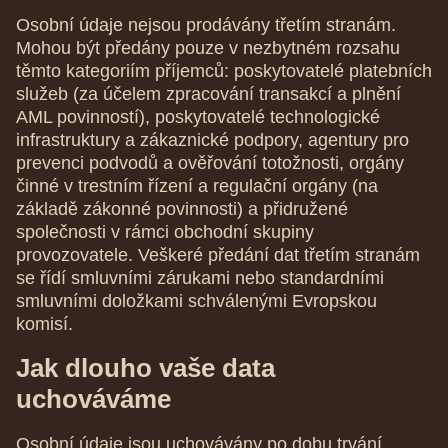
Osobní údaje nejsou prodávány třetím stranám.
Mohou být předány pouze v nezbytném rozsahu
těmto kategoriím příjemců: poskytovatelé platebních
služeb (za účelem zpracování transakcí a plnění
AML povinností), poskytovatelé technologické
infrastruktury a zákaznické podpory, agentury pro
prevenci podvodů a ověřování totožnosti, orgány
činné v trestním řízení a regulační orgány (na
základě zákonné povinnosti) a přidružené
společnosti v rámci obchodní skupiny
provozovatele. Veškeré předání dat třetím stranám
se řídí smluvními zárukami nebo standardními
smluvními doložkami schválenými Evropskou
komisí.
Jak dlouho vaše data
uchováváme
Osobní údaje jsou uchovávány po dobu trvání